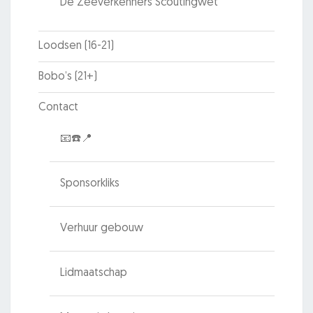
De Zeeverkenners Scoutingwet
Loodsen (16-21)
Bobo’s (21+)
Contact
📧☎️📍
Sponsorkliks
Verhuur gebouw
Lidmaatschap