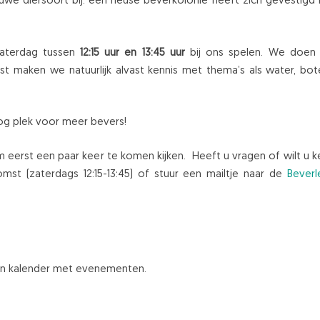
e diersoort bij: een heuse beverkolonie heeft zich gevestigd 
zaterdag tussen
12:15 uur en 13:45 uur
bij ons spelen. We doen 
t maken we natuurlijk alvast kennis met thema’s als water, bo
nog plek voor meer bevers!
eerst een paar keer te komen kijken. Heeft u vragen of wilt u k
st (zaterdags 12:15-13:45) of stuur een mailtje naar de
Beverl
en kalender met evenementen.