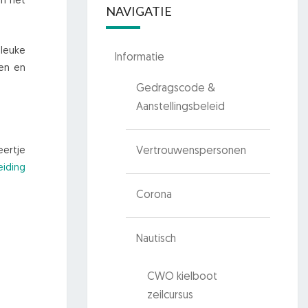
in het
NAVIGATIE
leuke
Informatie
ten en
Gedragscode &
Aanstellingsbeleid
eertje
Vertrouwenspersonen
eiding
Corona
Nautisch
CWO kielboot
zeilcursus