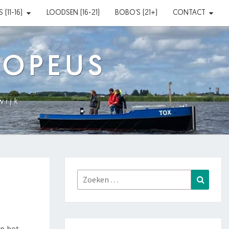
(11-16)
LOODSEN (16-21)
BOBO’S (21+)
CONTACT
XOPEUS
wijk
Zoeken
Zoeke
naar: