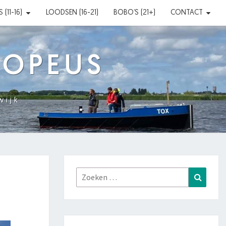
(11-16)
LOODSEN (16-21)
BOBO’S (21+)
CONTACT
XOPEUS
wijk
Zoeken
Zoeke
naar: