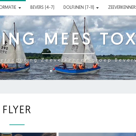
FORMATIE
BEVERS (4-7)
DOLFIJNEN (7-11)
ZEEVERKENNERS 
ING MEES TO
erscouting Zeeverkennersgroep Bever
FLYER
FLYER