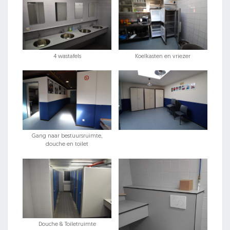
4 wastafels
Koelkasten en vriezer
Gang naar bestuursruimte,
douche en toilet
Douche & Toiletruimte