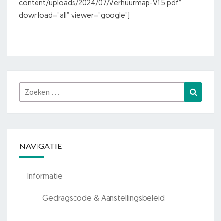
content/uploads/2024/07/Verhuurmap-V1.5.pdf”
download=”all” viewer=”google”]
Zoeken
Zoeke
naar:
NAVIGATIE
Informatie
Gedragscode & Aanstellingsbeleid