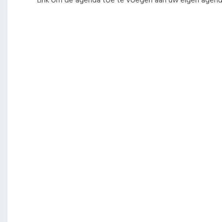
Link om de agenda toe te voegen aan uw eigen agen