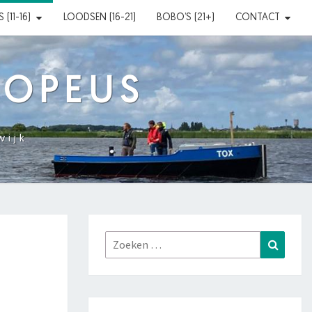
(11-16)
LOODSEN (16-21)
BOBO’S (21+)
CONTACT
XOPEUS
wijk
Zoeken
Zoeke
naar: