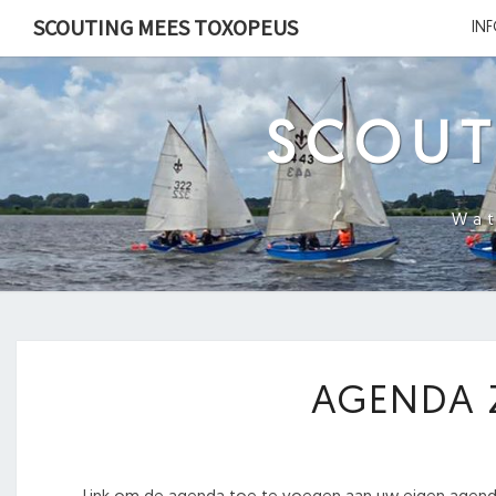
Ga
SCOUTING MEES TOXOPEUS
IN
naar
de
content
SCOUT
Wat
AGENDA 