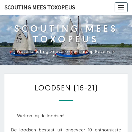
Ga
SCOUTING MEES TOXOPEUS
Toggl
naar
navig
de
content
SCOUTING MEES
TOXOPEUS
Waterscouting Zeeverkennersgroep Beverwijk
LOODSEN
LOODSEN (16-21)
(16-
21)
Welkom bij de loodsen!
De loodsen bestaat uit ongeveer 10 enthousiaste