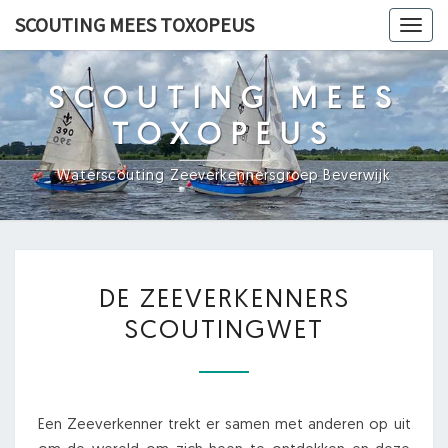
Ga
SCOUTING MEES TOXOPEUS
Toggl
naar
navig
de
content
SCOUTING MEES
TOXOPEUS
Waterscouting Zeeverkennersgroep Beverwijk
DE
DE ZEEVERKENNERS
ZEEVERKENNERS
SCOUTINGWET
SCOUTINGWET
Een Zeeverkenner trekt er samen met anderen op uit