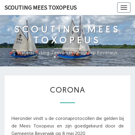
Ga
SCOUTING MEES TOXOPEUS
Toggl
naar
navig
de
content
SCOUTING MEES
TOXOPEUS
Waterscouting Zeeverkennersgroep Beverwijk
CORONA
CORONA
Hieronder vindt u de coronaprotocollen die gelden bij
de Mees Toxopeus en zijn goedgekeurd door de
Gemeente Beverwijk op 8 mei 2020.