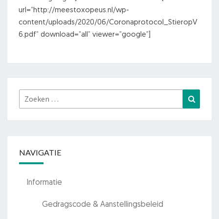
url=”http://meestoxopeus.nl/wp-
content/uploads/2020/06/Coronaprotocol_StieropV
6.pdf” download=”all” viewer=”google”]
Zoeken
Zoeke
naar:
NAVIGATIE
Informatie
Gedragscode & Aanstellingsbeleid